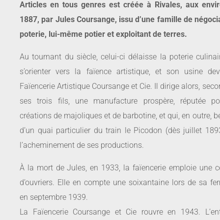
Articles en tous genres est
créée à Rivales, aux envi
1887, par Jules Coursange, issu d’une famille de négoci
poterie, lui-même potier et exploitant de terres.
Au tournant du siècle, celui-ci délaisse la poterie culina
s’orienter vers la faïence artistique, et son usine dev
Faïencerie Artistique Coursange et Cie. Il dirige alors, sec
ses trois fils, une manufacture prospère, réputée p
créations de majoliques et de barbotine, et qui, en outre, b
d’un quai particulier du train le Picodon (dès juillet 18
l’acheminement de ses productions.
À la mort de Jules, en 1933, la faïencerie emploie une c
d’ouvriers. Elle en compte une soixantaine lors de sa fer
en septembre 1939.
La Faïencerie Coursange et Cie rouvre en 1943. L’ent