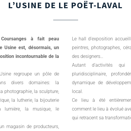
L’USINE DE LE POËT-LAVAL
e Coursanges à fait peau
Le hall d’exposition accueil
 Usine est, désormais, un
peintres, photographes, cér
position incontournable de la
des designers…
Autant d’activités qu
l’Usine regroupe un pôle de
pluridisciplinaire, profo
ans divers domaines: la
dynamique de développem
 photographie, la sculpture,
local.
que, la lutherie, la bijouterie
Ce lieu à été entièreme
 la lumière, la musique, le
comment le lieu à évolué av
qui retracent sa transformat
un magasin de producteurs,