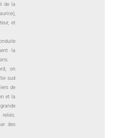
é de la
aurice),
eur, et
conduite
ment la
ans.
rd, on
rtie sud
liers de
on et la
 grande
reliés.
par des