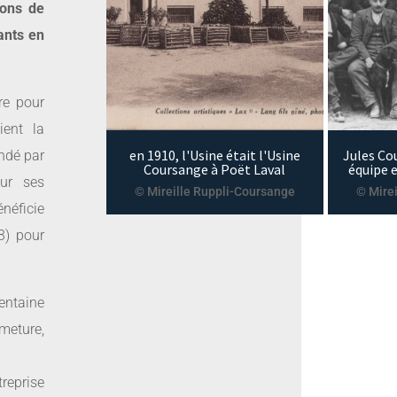
rons de
ants en
ire pour
ient la
en 1910, l'Usine était l'Usine
Jules Cou
ondé par
Coursange à Poët Laval
équipe e
our ses
© Mireille Ruppli-Coursange
© Mire
énéficie
93) pour
entaine
meture,
reprise