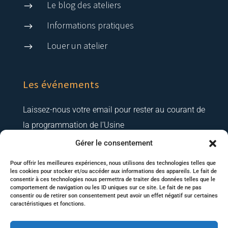
Le blog des ateliers
$
Informations pratiques
$
Louer un atelier
$
Les événements
Laissez-nous votre email pour rester au courant de
la programmation de l’Usine
Gérer le consentement
Pour offrir les meilleures expériences, nous utilisons des technologies telles que
les cookies pour stocker et/ou accéder aux informations des appareils. Le fait de
consentir à ces technologies nous permettra de traiter des données telles que le
comportement de navigation ou les ID uniques sur ce site. Le fait de ne pas
consentir ou de retirer son consentement peut avoir un effet négatif sur certaines
caractéristiques et fonctions.